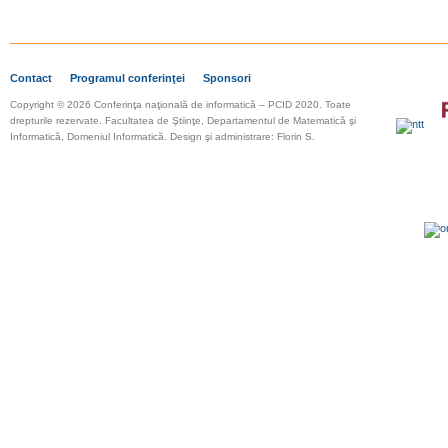
Contact
Programul conferinţei
Sponsori
Copyright © 2026 Conferinţa naţională de informatică – PCID 2020. Toate
drepturile rezervate.
Facultatea de Ştiinţe, Departamentul de Matematică şi
Informatică, Domeniul Informatică. Design şi administrare: Florin S.