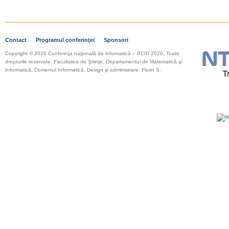
Contact
Programul conferinţei
Sponsori
Copyright © 2026 Conferinţa naţională de informatică – PCID 2020. Toate
drepturile rezervate.
Facultatea de Ştiinţe, Departamentul de Matematică şi
Informatică, Domeniul Informatică. Design şi administrare: Florin S.