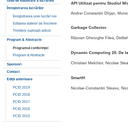
Ghid de elaborare a lucrărilor
API Utilizat pentru Studiul Mi
Înregistrarea lucrărilor
Andrei Constantin Dîrjan, Moni
Înregistrarea unei lucrări noi
Editarea datelor de înscriere
Garbage Collector
Trimitere (upload) articol
Răzvan Gheorghe Filea, Delilah
Program & Abstracte
Programul conferinţei
Dynamic Computing 20. De la
Program & Abstracte
Christian Melchior, Nicolae Ste
Sponsori
Contact
SmartH
Ediţii anterioare
PCID 2019
Nicolae-Constantin Steavu, Nico
PCID 2018
PCID 2017
PCID 2016
PCID 2015