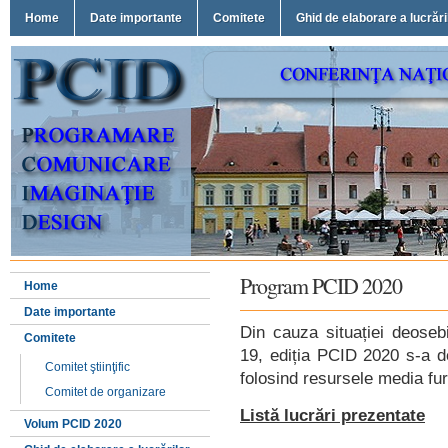
Home
Date importante
Comitete
Ghid de elaborare a lucrări
Program PCID 2020
Home
Date importante
Din cauza situației deos
Comitete
19, ediția PCID 2020 s-a de
Comitet ştiinţific
folosind resursele media fur
Comitet de organizare
Listă lucrări prezentate
Volum PCID 2020