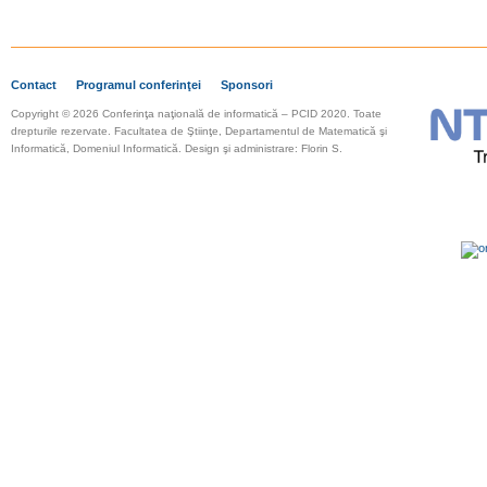
Contact
Programul conferinţei
Sponsori
Copyright © 2026 Conferinţa naţională de informatică – PCID 2020. Toate
drepturile rezervate.
Facultatea de Ştiinţe, Departamentul de Matematică şi
Informatică, Domeniul Informatică. Design şi administrare: Florin S.