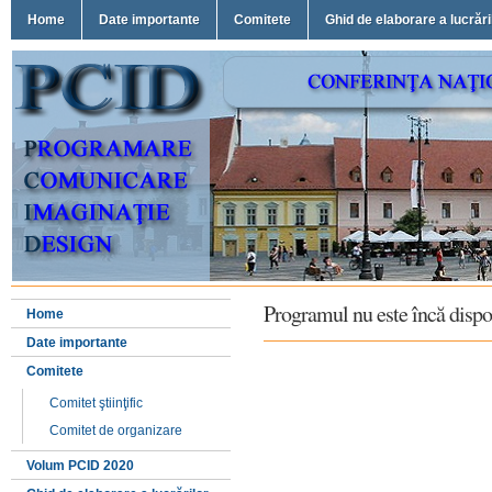
Home
Date importante
Comitete
Ghid de elaborare a lucrări
Programul nu este încă dispo
Home
Date importante
Comitete
Comitet ştiinţific
Comitet de organizare
Volum PCID 2020