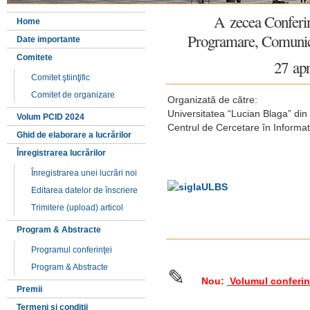
A zecea Conferin
Home
Programare, Comunic
Date importante
Comitete
27 apr
Comitet ştiinţific
Comitet de organizare
Organizată de către:
Universitatea “Lucian Blaga” din 
Volum PCID 2024
Centrul de Cercetare în Informat
Ghid de elaborare a lucrărilor
Înregistrarea lucrărilor
Înregistrarea unei lucrări noi
Editarea datelor de înscriere
Trimitere (upload) articol
Program & Abstracte
Programul conferinţei
Program & Abstracte
✎
Nou:
Volumul conferin
Premii
Termeni și condiții