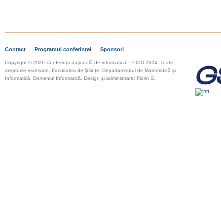
Contact
Programul conferinţei
Sponsori
Copyright © 2026 Conferinţa naţională de informatică – PCID 2024. Toate
drepturile rezervate.
Facultatea de Ştiinţe, Departamentul de Matematică şi
Informatică, Domeniul Informatică. Design şi administrare: Florin S.