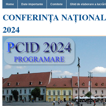
Home
Date importante
Comitete
Ghid de elaborare a lucrări
CONFERINŢA NAŢIONAL
2024