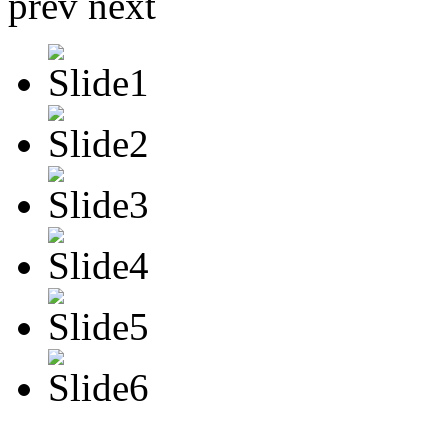
prev
next