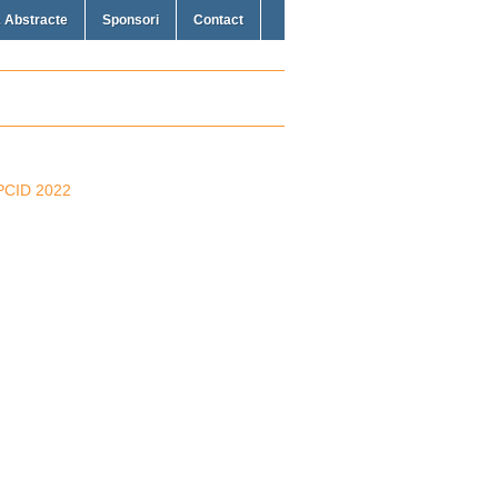
 Abstracte
Sponsori
Contact
– PCID 2022