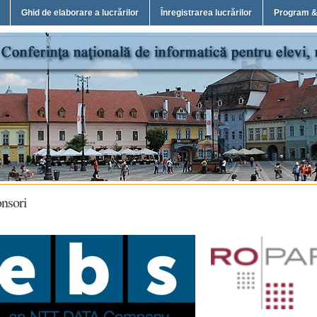
Ghid de elaborare a lucrărilor
Înregistrarea lucrărilor
Program &
nsori