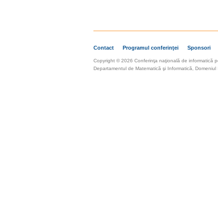
Contact
Programul conferinţei
Sponsori
Copyright © 2026 Conferinţa naţională de informatică p
Departamentul de Matematică şi Informatică, Domeniul In