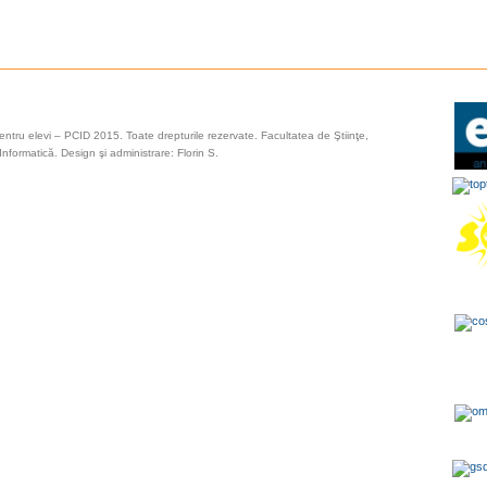
entru elevi – PCID 2015. Toate drepturile rezervate.
Facultatea de Ştiinţe,
formatică. Design şi administrare: Florin S.