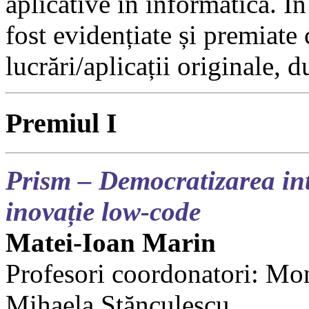
aplicative în informatică. Î
fost evidențiate și premiate
lucrări/aplicații originale,
Premiul I
Prism – Democratizarea inte
inovație low-code
Matei-Ioan Marin
Profesori coordonatori: Mo
Mihaela Stănculescu