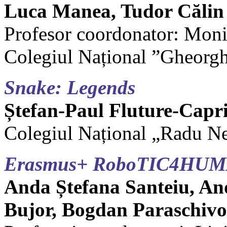
Luca Manea, Tudor Călin
Profesor coordonator: Mon
Colegiul Național ”Gheorg
Snake: Legends
Ștefan-Paul Fluture-Capr
Colegiul Național „Radu N
Erasmus+ RoboTIC4HU
Anda Ștefana Santeiu, And
Bujor, Bogdan Paraschivo