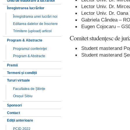
Ghid de elaborare a lucrărilor
Lector Univ. Dr. Mirc
Înregistrarea lucrărilor
Lector Univ. Dr. Oana
Înregistrarea unei lucrări noi
Gabriela Cândea – 
Editarea datelor de înscriere
Eugen Cojocaru – GS
Trimitere (upload) articol
Comitet studenţesc de juri
Program & Abstracte
Student masterand Po
Programul conferinţei
Student masterand Șe
Program & Abstracte
Premii
Termeni și condiții
Tururi virtuale
Facultatea de Științe
Orașul Sibiu
Sponsori
Contact
Ediţii anterioare
PCID 2022